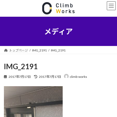
コ
ナ
ン
ビ
テ
ゲ
ン
ー
ツ
シ
へ
ョ
メディア
ス
ン
キ
に
ッ
移
プ
動
トップページ
IMG_2191
IMG_2191
IMG_2191
最
2017年7月17日
2017年7月17日
climb-works
終
更
新
日
時
: