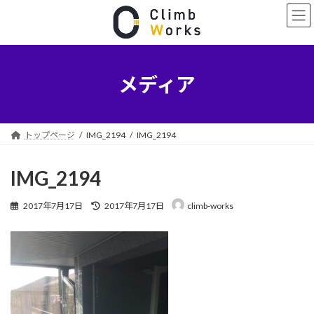
コ
ナ
ン
ビ
テ
ゲ
ン
ー
ツ
シ
へ
ョ
メディア
ス
ン
キ
に
ッ
移
プ
動
トップページ
IMG_2194
IMG_2194
IMG_2194
最
2017年7月17日
2017年7月17日
climb-works
終
更
新
日
時
: