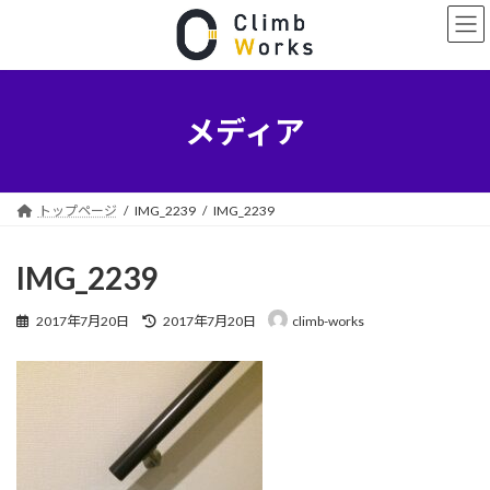
コ
ナ
ン
ビ
テ
ゲ
ン
ー
ツ
シ
へ
ョ
メディア
ス
ン
キ
に
ッ
移
プ
動
トップページ
IMG_2239
IMG_2239
IMG_2239
最
2017年7月20日
2017年7月20日
climb-works
終
更
新
日
時
: