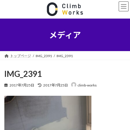
コ
ナ
ン
ビ
テ
ゲ
ン
ー
ツ
シ
へ
ョ
メディア
ス
ン
キ
に
ッ
移
プ
動
トップページ
IMG_2391
IMG_2391
IMG_2391
最
2017年7月25日
2017年7月25日
climb-works
終
更
新
日
時
: