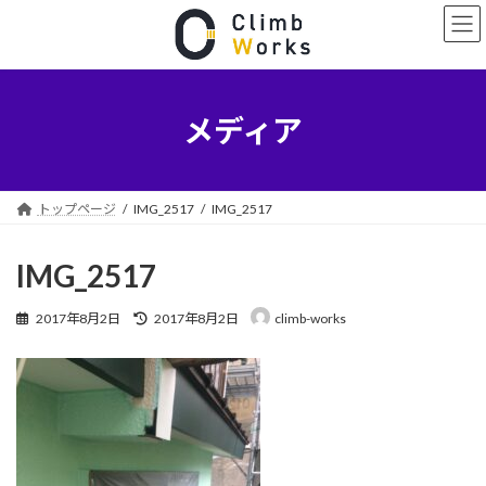
コ
ナ
ン
ビ
テ
ゲ
ン
ー
ツ
シ
へ
ョ
メディア
ス
ン
キ
に
ッ
移
プ
動
トップページ
IMG_2517
IMG_2517
IMG_2517
最
2017年8月2日
2017年8月2日
climb-works
終
更
新
日
時
: