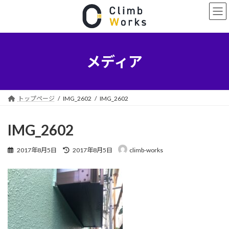
コ
ナ
ン
ビ
テ
ゲ
ン
ー
ツ
シ
へ
ョ
メディア
ス
ン
キ
に
ッ
移
プ
動
トップページ
IMG_2602
IMG_2602
IMG_2602
最
2017年8月5日
2017年8月5日
climb-works
終
更
新
日
時
: