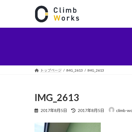
コ
ナ
ン
ビ
テ
ゲ
ン
ー
ツ
シ
へ
ョ
ス
ン
キ
に
ッ
移
プ
動
トップページ
IMG_2613
IMG_2613
IMG_2613
最
2017年8月5日
2017年8月5日
climb-w
終
更
新