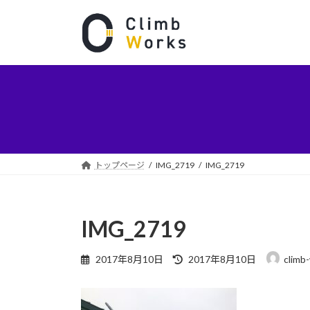
コ
ナ
ン
ビ
テ
ゲ
ン
ー
ツ
シ
へ
ョ
ス
ン
キ
に
ッ
移
プ
動
トップページ
IMG_2719
IMG_2719
IMG_2719
最
2017年8月10日
2017年8月10日
climb
終
更
新