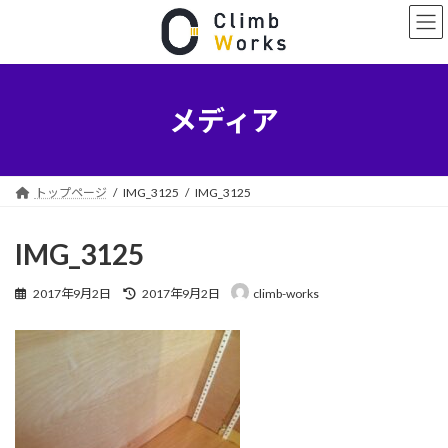
コ
ナ
ン
ビ
テ
ゲ
ン
ー
ツ
シ
へ
ョ
メディア
ス
ン
キ
に
ッ
移
プ
動
トップページ
IMG_3125
IMG_3125
IMG_3125
最
2017年9月2日
2017年9月2日
climb-works
終
更
新
日
時
: