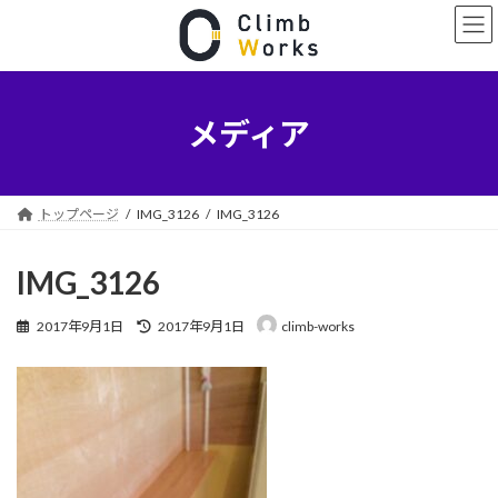
コ
ナ
ン
ビ
テ
ゲ
ン
ー
ツ
シ
へ
ョ
メディア
ス
ン
キ
に
ッ
移
プ
動
トップページ
IMG_3126
IMG_3126
IMG_3126
最
2017年9月1日
2017年9月1日
climb-works
終
更
新
日
時
: