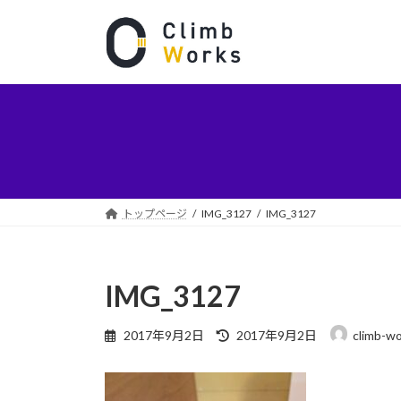
コ
ナ
ン
ビ
テ
ゲ
ン
ー
ツ
シ
へ
ョ
ス
ン
キ
に
ッ
移
プ
動
トップページ
IMG_3127
IMG_3127
IMG_3127
最
2017年9月2日
2017年9月2日
climb-w
終
更
新