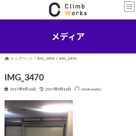
コ
ナ
ン
ビ
テ
ゲ
ン
ー
ツ
シ
へ
ョ
メディア
ス
ン
キ
に
ッ
移
プ
動
トップページ
IMG_3470
IMG_3470
IMG_3470
最
2017年9月16日
2017年9月16日
climb-works
終
更
新
日
時
: