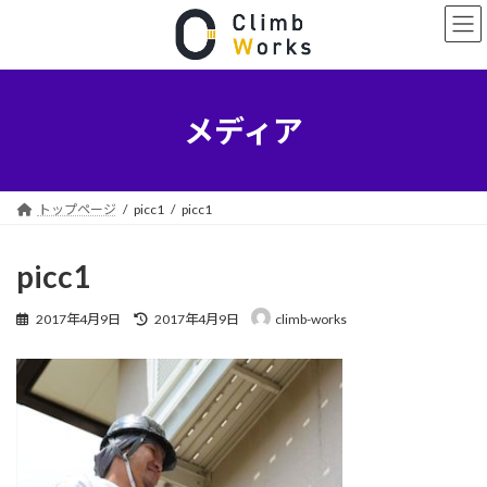
コ
ナ
ン
ビ
テ
ゲ
ン
ー
ツ
シ
へ
ョ
メディア
ス
ン
キ
に
ッ
移
プ
動
トップページ
picc1
picc1
picc1
最
2017年4月9日
2017年4月9日
climb-works
終
更
新
日
時
: