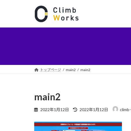
コ
ナ
ン
ビ
テ
ゲ
ン
ー
ツ
シ
へ
ョ
ス
ン
キ
に
ッ
移
プ
動
トップページ
main2
main2
main2
最
2022年1月12日
2022年1月12日
climb
終
更
新